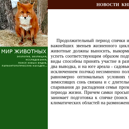
НОВОСТИ
КН
Продолжительный период спячки и 
важнейших звеньев жизненного цикл
животные должны выносить, выкормит
успеть соответствующим образом подг
виды способны принять участие в ра
два выводка, и на юге ареала - садовы
исключением полчка) несомненно пол
равномерно оптимальных условиях 
зимоспящих сонь связана и с длител
спаривания до распадения семьи прох
периода жизни. Причем самки просыпа
занимает подготовка к спячке (поиск
климатических областей на размножени