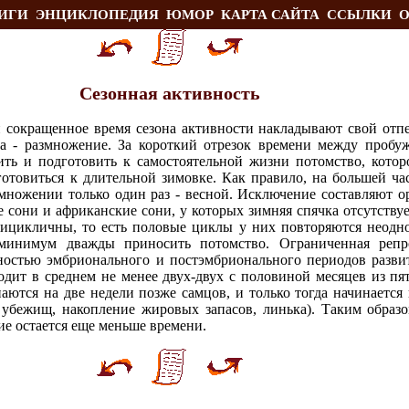
ИГИ
ЭНЦИКЛОПЕДИЯ
ЮМОР
КАРТА САЙТА
ССЫЛКИ
О
Сезонная активность
сокращенное время сезона активности накладывают свой отпе
а - размножение. За короткий отрезок времени между пробу
ь и подготовить к самостоятельной жизни потомство, которо
отовиться к длительной зимовке. Как правило, на большей час
змножении только один раз - весной. Исключение составляют
е сони и африканские сони, у которых зимняя спячка отсутствует
ицикличны, то есть половые циклы у них повторяются неодно
минимум дважды приносить потомство. Ограниченная репр
ьностью эмбрионального и постэмбрионального периодов разв
одит в среднем не менее двух-двух с половиной месяцев из пя
ются на две недели позже самцов, и только тогда начинается г
 убежищ, накопление жировых запасов, линька). Таким образ
е остается еще меньше времени.