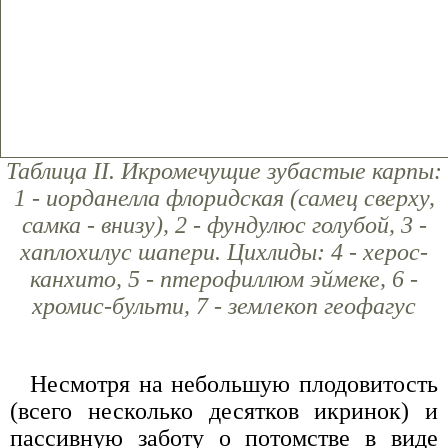
Таблица II. Икромечущие зубастые карпы:
1 - иорданелла флоридская (самец сверху,
самка - внизу), 2 - фундулюс голубой, 3 -
хаплохилус шапери. Цихлиды: 4 - херос-
канхито, 5 - птерофиллюм эймеке, 6 -
хромис-бульти, 7 - землекоп геофагус
Несмотря на небольшую плодовитость
(всего несколько десятков икринок) и
пассивную заботу о потомстве в виде