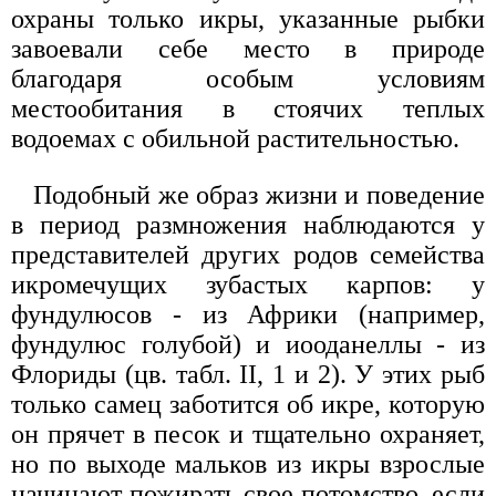
охраны только икры, указанные рыбки
завоевали себе место в природе
благодаря особым условиям
местообитания в стоячих теплых
водоемах с обильной растительностью.
Подобный же образ жизни и поведение
в период размножения наблюдаются у
представителей других родов семейства
икромечущих зубастых карпов: у
фундулюсов - из Африки (например,
фундулюс голубой) и иооданеллы - из
Флориды (цв. табл. II, 1 и 2). У этих рыб
только самец заботится об икре, которую
он прячет в песок и тщательно охраняет,
но по выходе мальков из икры взрослые
начинают пожирать свое потомство, если