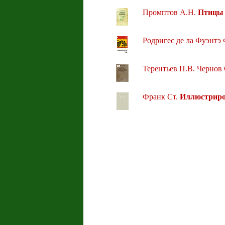
Промптов А.Н.
Птицы 
Родригес де ла Фуэнтэ
Терентьев П.В. Чернов
Франк Ст.
Иллюстриро