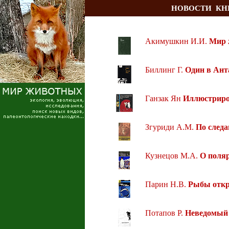
НОВОСТИ
КН
Акимушкин И.И.
Мир 
Биллинг Г.
Один в Ант
Ганзак Ян
Иллюстриро
Згуриди А.М.
По след
Кузнецов М.А.
О поля
Парин Н.В.
Рыбы откр
Потапов Р.
Неведомый