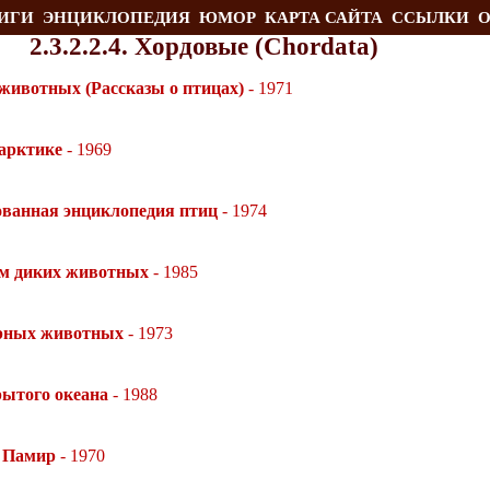
ИГИ
ЭНЦИКЛОПЕДИЯ
ЮМОР
КАРТА САЙТА
ССЫЛКИ
О
2.3.2.2.4. Хордовые (Chordata)
животных (Рассказы о птицах)
- 1971
арктике
- 1969
ванная энциклопедия птиц
- 1974
ам диких животных
- 1985
рных животных
- 1973
ытого океана
- 1988
 Памир
- 1970