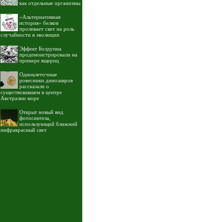
как отдельные организмы
«Альтернативная
история» белков
проливает свет на роль
случайности в эволюции
Эффект Болдуина
продемонстрировали на
примере ящериц
Одноклеточные
ровесники динозавров
рассказали о
существовавшем в центре
Австралии море
Открыт новый вид
фотосинтеза,
использующий ближний
инфракрасный свет