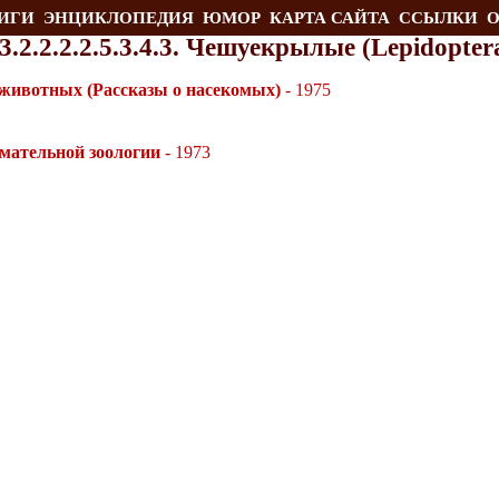
ИГИ
ЭНЦИКЛОПЕДИЯ
ЮМОР
КАРТА САЙТА
ССЫЛКИ
О
1.3.2.2.2.2.5.3.4.3. Чешуекрылые (Lepidopter
животных (Рассказы о насекомых)
- 1975
мательной зоологии
- 1973