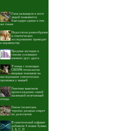
Глаза кальмаров и ноги
людей появляются
благодаря одним и тем
же генам
Недостаток разнообразия
в генетических
исследованиях приводит
к неравенству
Вредные мутации в
геноме усиливают
влияние друг друга
Ученые с помощью
CRISPR-технологии
впервые повлияли на
наследование генетических
признаков у мышей
Генетики выяснили
происхождение самой
маленькой нелетающей
птицы
Геном гигантских
черепах раскрыл секрет
их долголетия
В генетический алфавит
добавили 4 новые буквы:
З, Б, С, П