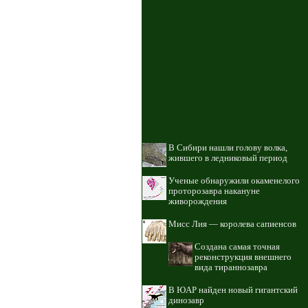
В Сибири нашли голову волка,
жившего в ледниковый период
Ученые обнаружили окаменелого
проторозавра накануне
живорождения
Мисс Лия — королева сапиенсов
Создана самая точная
реконструкция внешнего
вида тираннозавра
В ЮАР найден новый гигантский
динозавр