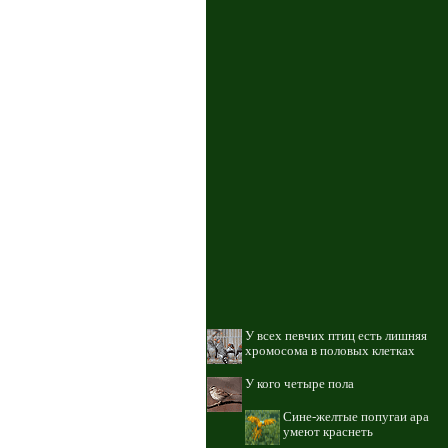
У всех певчих птиц есть лишняя
хромосома в половых клетках
У кого четыре пола
Сине-желтые попугаи ара
умеют краснеть