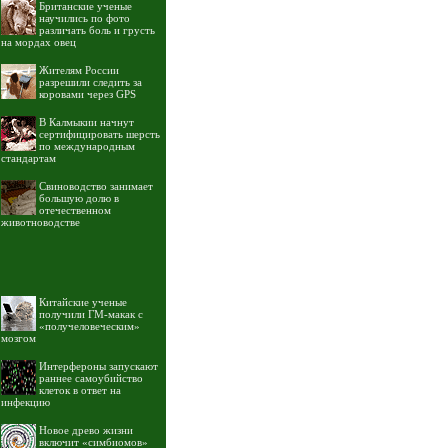
Британские ученые
научились по фото
различать боль и грусть
на мордах овец
Жителям России
разрешили следить за
коровами через GPS
В Калмыкии начнут
сертифицировать шерсть
по международным
стандартам
Свиноводство занимает
большую долю в
отечественном
животноводстве
Китайские ученые
получили ГМ-макак с
«получеловеческим»
мозгом
Интерфероны запускают
раннее самоубийство
клеток в ответ на
инфекцию
Новое древо жизни
включит «симбиомов»