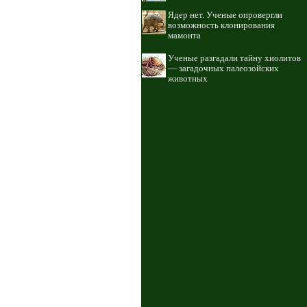
Ядер нет. Ученые опровергли
возможность клонирования
мамонта
Ученые разгадали тайну хиолитов
— загадочных палеозойских
животных