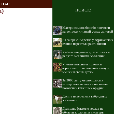
 НАС
a)
ПОИСК:
Матери самцов бонобо повлияли
на репродуктивный успех сыновей
Из-за браконьерства у африканских
слонов перестали расти бивни
Учёные получили доказательства
редкого механизма эволюции
Ученые выяснили причины
агрессивного отношения самцов
мышей к своим детям
За 3000 лет у чернополосых
капуцинов сменилось несколько
поколений каменных орудий
Десять интересных гибридных
животных
Двадцать фактов о коалах из
области зоологии и культуры