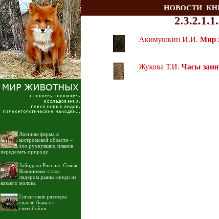
НОВОСТИ
КН
2.3.2.1.
Акимушкин И.И.
Мир 
Жукова Т.И.
Часы зани
Лосиная ферма в
костромской области –
эхо рухнувших планов
переделать природу
Забодали Россию: Семья
Кожановых стала
лидером рынка снеди из
козьего молока
Гигантские размеры
спасли быка от
скотобойни